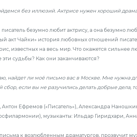
ойдемся без иллюзий. Актрисе нужен хороший драмату
 писатель безумно любит актрису, а она безумно люби
ый акт Чайки» история любовных отношений писател
рис, известных на весь мир. Что окажется сильнее л
се эти судьбы? Как они заканчиваются?
аю, найдет ли моё письмо вас в Москве. Мне нужна д
 сбор, если вы не разучились делать добрые дела, то
), Антон Ефремов («Писатель»), Александра Наношки
сфилармонии), музыканты: Ильдар Гиридхари, Анна 
письма к возлюбленным драматургов, прозвучит му