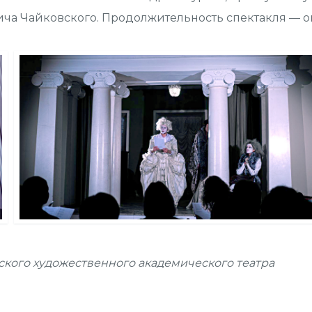
льича Чайковского. Продолжительность спектакля — о
вского художественного академического театра