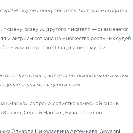
рг! На худой конец писатель. Поэт даже сгодится.
т сцену, славу и.. другого писателя — оказывается
я и актрисы соткана из множества реальных судеб
юбовь или искусство? Она для него муза и
ля бенефиса пьеса, которая бы помогла мне и моим
 сделайте для меня одно из них.
на («Чайка», сопрано, солистка камерной сцены
Кравец, Сергей Нанкин, Булат Равилов.
зыка Эдуарда Николаевича Артемьева, Giovanni