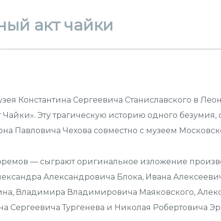
ый акт чайки
музея Константина Сергеевича Станиславского в Леон
Чайки». Эту трагическую историю одного безумия, 
на Павловича Чехова совместно с музеем Московско
Ефремов — сыграют оригинальное изложение произв
Александра Александровича Блока, Ивана Алексеев
ина, Владимира Владимировича Маяковского, Алек
на Сергеевича Тургенева и Николая Робертовича Эр