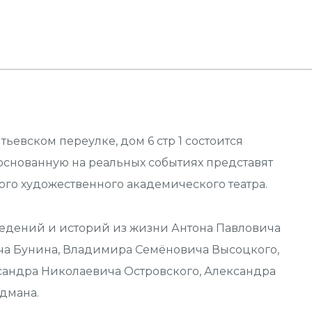
тьевском переулке, дом 6 стр 1 состоится
основанную на реальных событиях представят
го художественного академического театра.
едений и историй из жизни Антона Павловича
ича Бунина, Владимира Семёновича Высоцкого,
сандра Николаевича Островского, Александра
дмана.