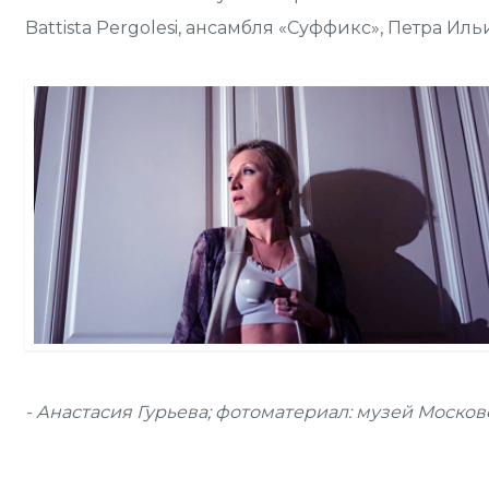
Battista Pergolesi, ансамбля «Суффикс», Петра И
- Анастасия Гурьева; фотоматериал: музей Моско