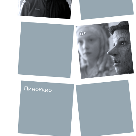
6+
Пиноккио