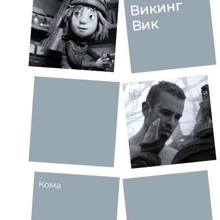
Викинг
Вик
16+
Кома