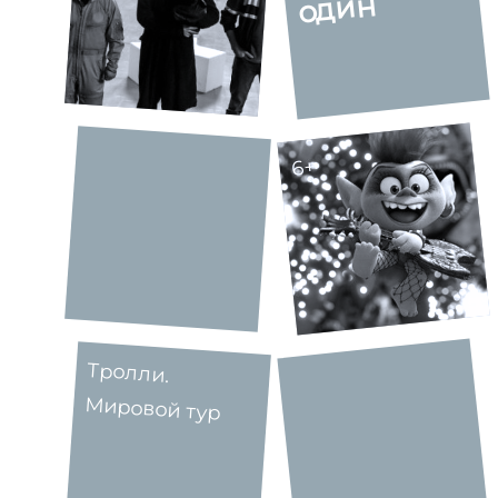
один
6+
Тролли.
Мировой тур