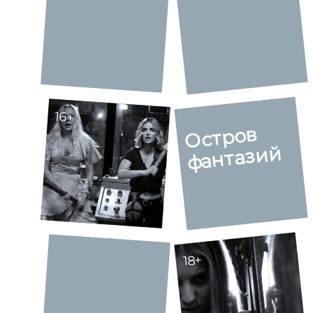
16+
Остров
фантазий
18+