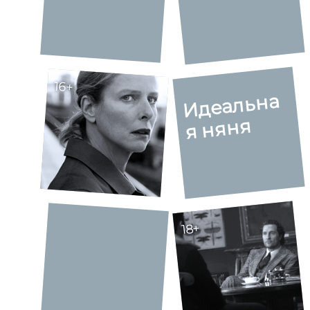
16+
Идеальна
я няня
18+