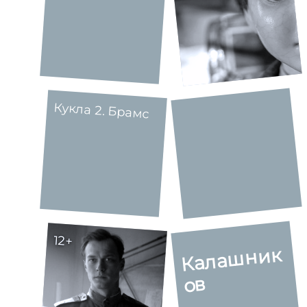
Кукла 2. Брамс
12+
Кала
шник
ов