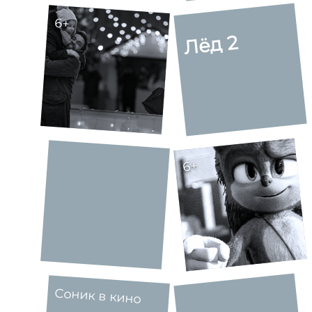
6+
Лёд 2
6+
Соник в кино