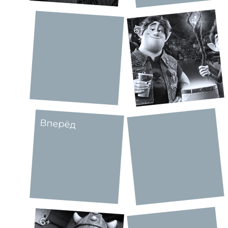
6+
Вперёд
6+