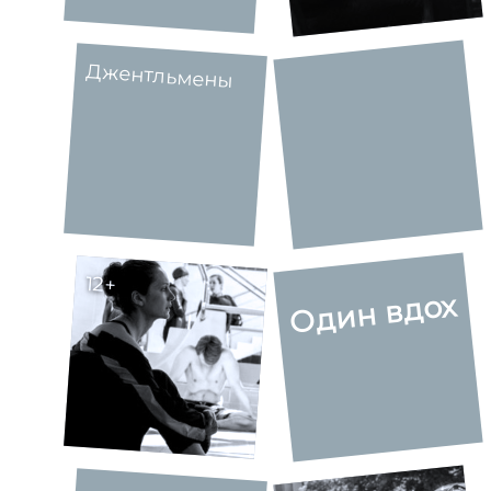
Джентльмены
12+
Один вдох