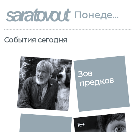
Понедельник, 10 августа
События сегодня
6+
Зов
предков
16+