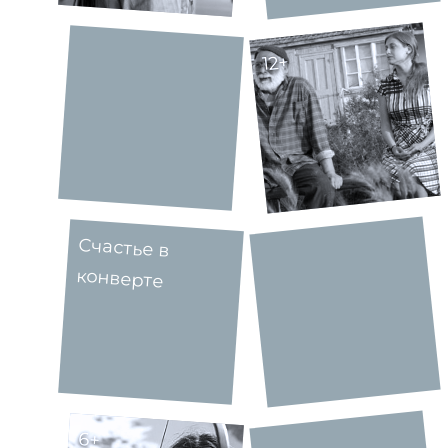
12+
Счастье в
конверте
6+