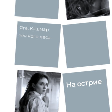
Яга. Кошмар
тёмного леса
6+
На острие